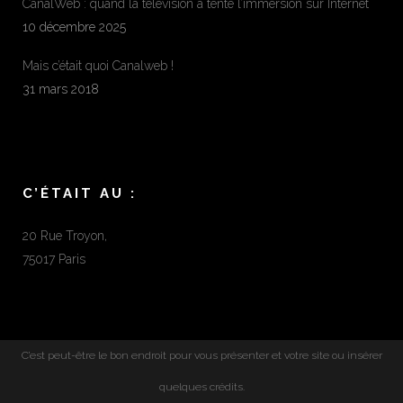
CanalWeb : quand la télévision a tenté l’immersion sur Internet
10 décembre 2025
Mais c’était quoi Canalweb !
31 mars 2018
C’ÉTAIT AU :
20 Rue Troyon,
75017 Paris
C’est peut-être le bon endroit pour vous présenter et votre site ou insérer
quelques crédits.